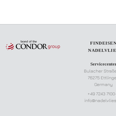
FINDEISE
NADELVLIE
Servicecente
Bulacher Straß
76275 Ettling
Germany
+49 7243 7100
info@nadelvlie