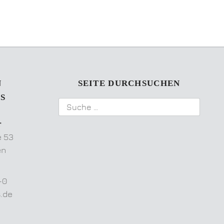
N
SEITE DURCHSUCHEN
S
r
e 53
en
-0
s.de