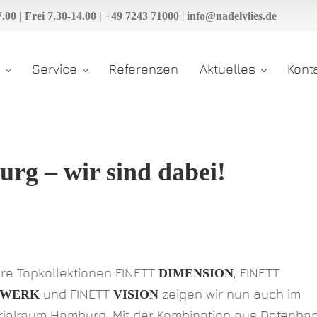
|
00 | Frei 7.30-14.00 | +49 7243 71000
info@nadelvlies.de
DIMENSION
Service
Referenzen
Aktuelles
Kont
SOLID modular
SELECT
G.T. 2000
g – wir sind dabei!
DIMENSION
CAMPO S
SOLID modular
SELECT
G.T. 2000
re Topkollektionen FINETT
, FINETT
DIMENSION
und FINETT
zeigen wir nun auch im
NWERK
VISION
CAMPO S
rialraum Hamburg. Mit der Kombination aus Datenba